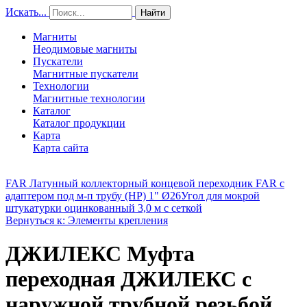
Искать...
Найти
Магниты
Неодимовые магниты
Пускатели
Магнитные пускатели
Технологии
Магнитные технологии
Каталог
Каталог продукции
Карта
Карта сайта
FAR Латунный коллекторный концевой переходник FAR с
адаптером под м-п трубу (НР) 1" Ø26
Угол для мокрой
штукатурки оцинкованный 3,0 м с сеткой
Вернуться к: Элементы крепления
ДЖИЛЕКС Муфта
переходная ДЖИЛЕКС с
наружной трубной резьбой