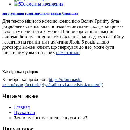
Элементы крепления
виготовлення гранітних пам ятників Львів ціни
Для такого міцного каменю компанією Велич Граніту була
розроблена спеціальна система бетонування, котра витримає
всю вагу величного каменю. При використанні власної
системи бетонування та встановлення– ми надаємо офіційну
гарантію на гранітний пам'ятник Львів 5 років згідно
договору. Кожен клієнт, що звернувся до нас, може бути
впевненим у якості наших
пам'ятників
.
Калибровка приборов
Калибровка приборов:
https://prommash-
test.ru/uslugi/metrologiya/kalibrovka-sredstv-izmerenij/
.
Читаем также
Главная
Пускатели
Зачем нужны магнитные пускатели?
Популярное