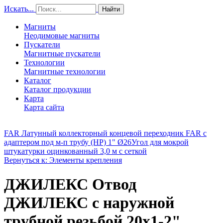
Искать...
Найти
Магниты
Неодимовые магниты
Пускатели
Магнитные пускатели
Технологии
Магнитные технологии
Каталог
Каталог продукции
Карта
Карта сайта
FAR Латунный коллекторный концевой переходник FAR с
адаптером под м-п трубу (НР) 1" Ø26
Угол для мокрой
штукатурки оцинкованный 3,0 м с сеткой
Вернуться к: Элементы крепления
ДЖИЛЕКС Отвод
ДЖИЛЕКС с наружной
трубной резьбой 20х1-2"