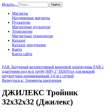
Искать...
Найти
Магниты
Неодимовые магниты
Пускатели
Магнитные пускатели
Технологии
Магнитные технологии
Каталог
Каталог продукции
Карта
Карта сайта
FAR Латунный коллекторный концевой переходник FAR с
адаптером под м-п трубу (НР) 1" Ø26
Угол для мокрой
штукатурки оцинкованный 3,0 м с сеткой
Вернуться к: Элементы крепления
ДЖИЛЕКС Тройник
32х32х32 (Джилекс)