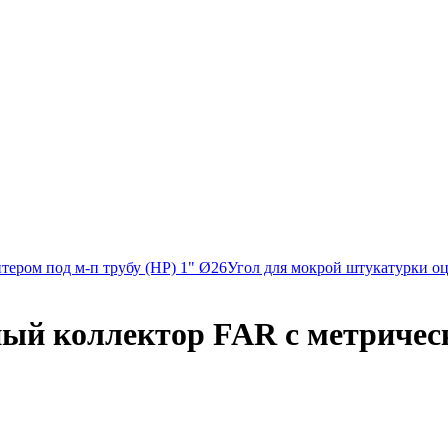
ером под м-п трубу (НР) 1" Ø26
Угол для мокрой штукатурки оц
 коллектор FAR с метрическо