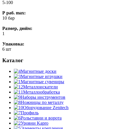
5-100
Р раб. max:
10 бар
Размер, дюйм:
1
Упаковка:
6 шт
Каталог
Магнитные доски
Магнитные игрушки
Магнитные сувениры
Металлоискатели
Металлообработка
Наборы инструментов
Ножницы по металлу
Оборудование Zenitech
Профиль
Рольставни и ворота
Уровни Kapro
Элементы крепления