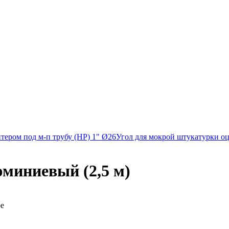
ером под м-п трубу (НР) 1" Ø26
Угол для мокрой штукатурки оц
миниевый (2,5 м)
ре