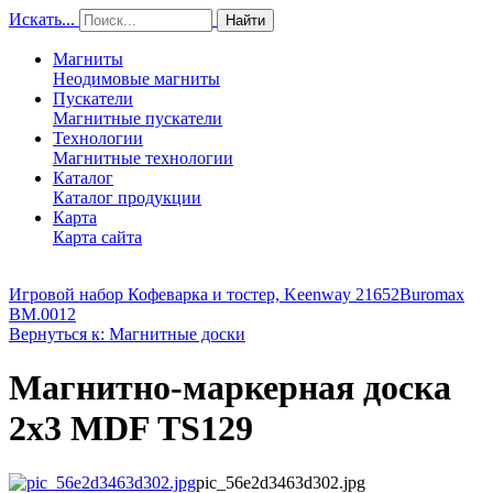
Искать...
Найти
Магниты
Неодимовые магниты
Пускатели
Магнитные пускатели
Технологии
Магнитные технологии
Каталог
Каталог продукции
Карта
Карта сайта
Игровой набор Кофеварка и тостер, Keenway 21652
Buromax
BM.0012
Вернуться к: Магнитные доски
Магнитно-маркерная доска
2x3 MDF TS129
pic_56e2d3463d302.jpg