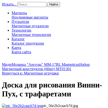
Искать...
Найти
Магниты
Неодимовые магниты
Пускатели
Магнитные пускатели
Технологии
Магнитные технологии
Каталог
Каталог продукции
Карта
Карта сайта
МидиМозаика "Ангелы" MM-17BL Magneticus
Набор
Магнитный конструктор (60шт) MT01301
Вернуться к: Магнитные игрушки
Доска для рисования Винни-
Пух, с трафаретами
pic_56e2b2caacb7d.jpg