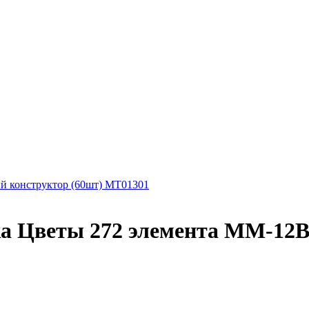
й конструктор (60шт) MT01301
ка Цветы 272 элемента MM-12