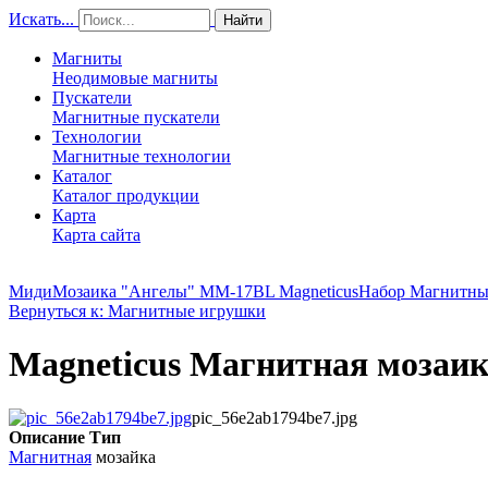
Искать...
Найти
Магниты
Неодимовые магниты
Пускатели
Магнитные пускатели
Технологии
Магнитные технологии
Каталог
Каталог продукции
Карта
Карта сайта
МидиМозаика "Ангелы" MM-17BL Magneticus
Набор Магнитны
Вернуться к: Магнитные игрушки
Magneticus Магнитная мозаи
pic_56e2ab1794be7.jpg
Описание
Тип
Магнитная
мозайка