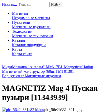
Искать...
Найти
Магниты
Неодимовые магниты
Пускатели
Магнитные пускатели
Технологии
Магнитные технологии
Каталог
Каталог продукции
Карта
Карта сайта
МидиМозаика "Ангелы" MM-17BL Magneticus
Набор
Магнитный конструктор (60шт) MT01301
Вернуться к: Магнитные игрушки
MAGNETIZ Маg 4 Пуская
пузыри [11343939]
pic_56e2b331a821d.jpg