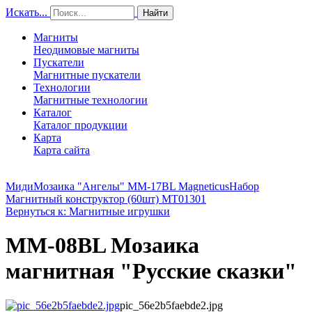
Искать...
Найти
Магниты
Неодимовые магниты
Пускатели
Магнитные пускатели
Технологии
Магнитные технологии
Каталог
Каталог продукции
Карта
Карта сайта
МидиМозаика "Ангелы" MM-17BL Magneticus
Набор
Магнитный конструктор (60шт) MT01301
Вернуться к: Магнитные игрушки
MM-08BL Мозаика
магнитная "Русские сказки"
pic_56e2b5faebde2.jpg