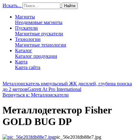
Искать...
Найти
Магниты
Неодимовые магниты
Пускатели
Магнитные пускатели
Технологии
Магнитные технологии
Каталог
Каталог продукции
Карта
Карта сайта
Металлоискатель импульсный ЖК дисплей, глубина поиска
до 2 метров
Garrett At Pro International
Вернуться к: Металлоискатели
Металлодетектор Fisher
GOLD BUG DP
pic_56e203fdb88e7.jpg