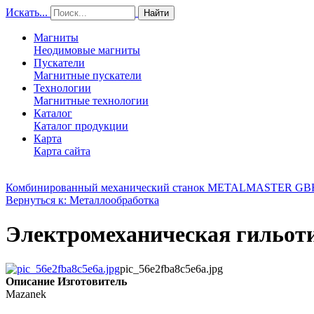
Искать...
Найти
Магниты
Неодимовые магниты
Пускатели
Магнитные пускатели
Технологии
Магнитные технологии
Каталог
Каталог продукции
Карта
Карта сайта
Комбинированный механический станок METALMASTER GBR
Вернуться к: Металлообработка
Электромеханическая гильот
pic_56e2fba8c5e6a.jpg
Описание
Изготовитель
Mazanek