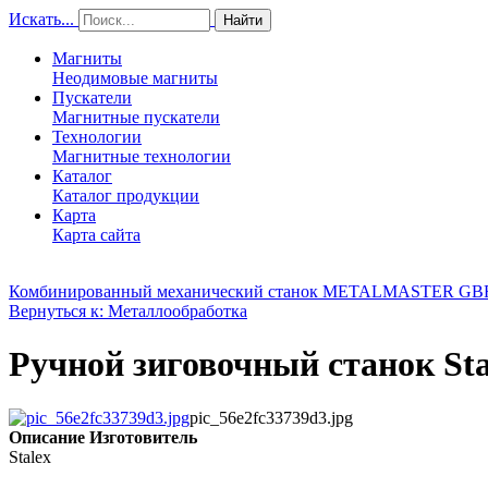
Искать...
Найти
Магниты
Неодимовые магниты
Пускатели
Магнитные пускатели
Технологии
Магнитные технологии
Каталог
Каталог продукции
Карта
Карта сайта
Комбинированный механический станок METALMASTER GBR
Вернуться к: Металлообработка
Ручной зиговочный станок St
pic_56e2fc33739d3.jpg
Описание
Изготовитель
Stalex