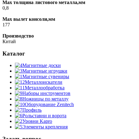
Max толщина листового металла,мм
0,8
Max вылет консоли,мм
177
Производство
Китай
Каталог
Магнитные доски
Магнитные игрушки
Магнитные сувениры
Металлоискатели
Металлообработка
Наборы инструментов
Ножницы по металлу
Оборудование Zenitech
Профиль
Рольставни и ворота
Уровни Kapro
Элементы крепления
Задать вопрос