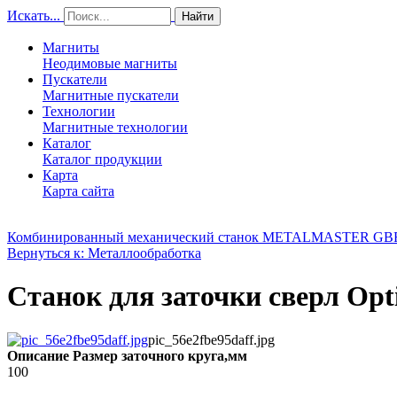
Искать...
Найти
Магниты
Неодимовые магниты
Пускатели
Магнитные пускатели
Технологии
Магнитные технологии
Каталог
Каталог продукции
Карта
Карта сайта
Комбинированный механический станок METALMASTER GBR
Вернуться к: Металлообработка
Станок для заточки сверл Op
pic_56e2fbe95daff.jpg
Описание
Размер заточного круга,мм
100