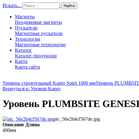
Искать...
Найти
Магниты
Неодимовые магниты
Пускатели
Магнитные пускатели
Технологии
Магнитные технологии
Каталог
Каталог продукции
Карта
Карта сайта
Уровень строительный Kapro Spirit 1000 мм
Уровень PLUMBSI
Вернуться к: Уровни Kapro
Уровень PLUMBSITE GENESI
pic_56e2b4cf567de.jpg
Описание
Длина
400мм