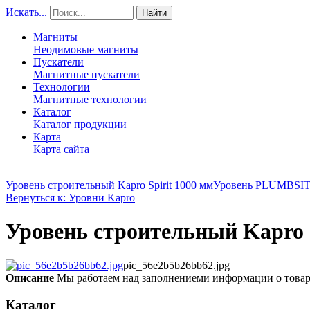
Искать...
Найти
Магниты
Неодимовые магниты
Пускатели
Магнитные пускатели
Технологии
Магнитные технологии
Каталог
Каталог продукции
Карта
Карта сайта
Уровень строительный Kapro Spirit 1000 мм
Уровень PLUMBSI
Вернуться к: Уровни Kapro
Уровень строительный Kapro 
pic_56e2b5b26bb62.jpg
Описание
Мы работаем над заполнениеми информации о това
Каталог