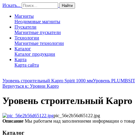
Искать...
Найти
Магниты
Неодимовые магниты
Пускатели
Магнитные пускатели
Технологии
Магнитные технологии
Каталог
Каталог продукции
Карта
Карта сайта
Уровень строительный Kapro Spirit 1000 мм
Уровень PLUMBSI
Вернуться к: Уровни Kapro
Уровень строительный Kapro 
pic_56e2b56d65122.jpg
Описание
Мы работаем над заполнениеми информации о това
Каталог